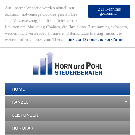
Auf unserer Webseite werden aktuell nur
Zur Kenntnis
genommen
technisch notwendige Cookies gesetzt. Die
sind Voraussetzung, damit die Seite korrekt
funktioniert. Marketing Cookies, die Ihre aktive Zustimmung erfordern,
werden nicht verwendet. In unserer Datenschutzerklärung finden Sie
Datenschutz
|
Impressum
|
Mandantenlogin
|
Sonntag, 9. August 2026 - 10:36 Uhr
Link zur Datenschutzerklärung
weitere Informationen zum Thema.
HOME
KANZLEI
LEISTUNGEN
HONORAR