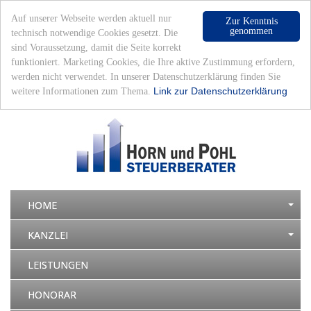
Auf unserer Webseite werden aktuell nur
Zur Kenntnis
genommen
technisch notwendige Cookies gesetzt. Die
sind Voraussetzung, damit die Seite korrekt
funktioniert. Marketing Cookies, die Ihre aktive Zustimmung erfordern,
werden nicht verwendet. In unserer Datenschutzerklärung finden Sie
Datenschutz
|
Impressum
|
Mandantenlogin
|
Sonntag, 9. August 2026 - 10:50 Uhr
Link zur Datenschutzerklärung
weitere Informationen zum Thema.
HOME
KANZLEI
LEISTUNGEN
HONORAR