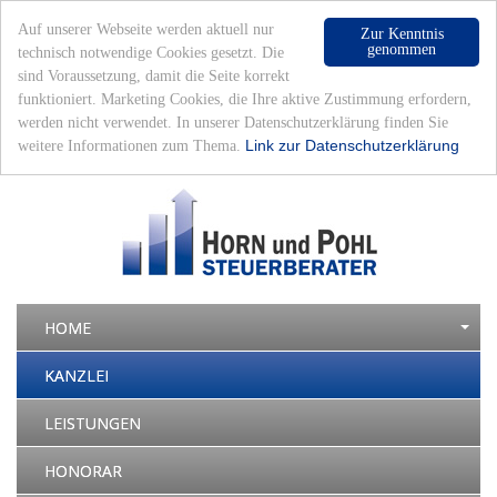
Auf unserer Webseite werden aktuell nur
Zur Kenntnis
genommen
technisch notwendige Cookies gesetzt. Die
sind Voraussetzung, damit die Seite korrekt
funktioniert. Marketing Cookies, die Ihre aktive Zustimmung erfordern,
werden nicht verwendet. In unserer Datenschutzerklärung finden Sie
Datenschutz
|
Impressum
|
Mandantenlogin
|
Sonntag, 9. August 2026 - 06:06 Uhr
Link zur Datenschutzerklärung
weitere Informationen zum Thema.
HOME
KANZLEI
LEISTUNGEN
HONORAR