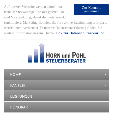
Auf unserer Webseite werden aktuell nur
Zur Kenntnis
genommen
technisch notwendige Cookies gesetzt. Die
sind Voraussetzung, damit die Seite korrekt
funktioniert. Marketing Cookies, die Ihre aktive Zustimmung erfordern,
werden nicht verwendet. In unserer Datenschutzerklärung finden Sie
Datenschutz
|
Impressum
|
Mandantenlogin
|
Montag, 10. August 2026 - 05:00 Uhr
Link zur Datenschutzerklärung
weitere Informationen zum Thema.
HOME
KANZLEI
LEISTUNGEN
HONORAR